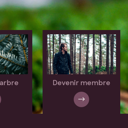
’arbre
Devenir membre
$